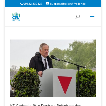
09122 839427
bueromdlfreller@freller.de
KZ-Gedenkstätte Dachau: Befreiung des