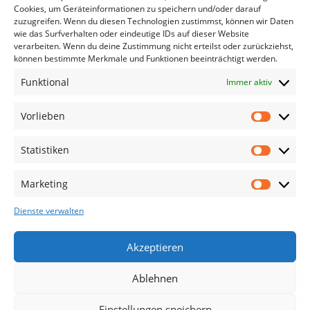
Cookies, um Geräteinformationen zu speichern und/oder darauf
zuzugreifen. Wenn du diesen Technologien zustimmst, können wir Daten
wie das Surfverhalten oder eindeutige IDs auf dieser Website
verarbeiten. Wenn du deine Zustimmung nicht erteilst oder zurückziehst,
können bestimmte Merkmale und Funktionen beeinträchtigt werden.
Funktional
Immer aktiv
Vorlieben
Vorliebe
Statistiken
Statistik
Marketing
Marketin
Dienste verwalten
Datenschutz und Cookies: Diese Website verwendet Cookies. Wenn du
Akzeptieren
die Website weiterhin nutzt, stimmst du der Verwendung von Cookies
zu.
Kontakt
Impressum
Datenschutzerklärung
Ablehnen
Cookie-Richtlinie (EU)
Weitere Informationen, beispielsweise zur Kontrolle von Cookies,
findest du hier:
Unsere Datenschutzerklärung
Einstellungen speichern