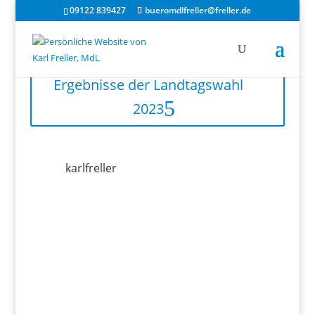
09122 839427
bueromdlfreller@freller.de
Ergebnisse der Landtagswahl
2023
karlfreller