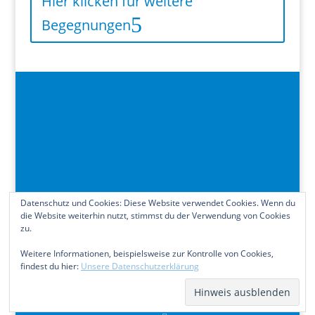
Hier klicken für weitere
Begegnungen
Datenschutz und Cookies: Diese Website verwendet Cookies. Wenn du
die Website weiterhin nutzt, stimmst du der Verwendung von Cookies
zu.
Weitere Informationen, beispielsweise zur Kontrolle von Cookies,
findest du hier:
Unsere Datenschutzerklärung
Kontakt
Impressum
Datenschutzerklärung
Cookie-Richtlinie (EU)