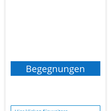
Am vergangenen Wochenende durfte ich
wieder viele schöne Eindrücke beim
Schwabacher Bürgerfest erleben. Bereits die
feierliche Eröffnung mit den Goldschläger-
Posaunen sorgte für einen stimmungsvollen
Auftakt und machte deutlich, was dieses Fest
seit vielen Jahren...
Begegnungen