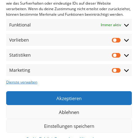
wie das Surfverhalten oder eindeutige IDs auf dieser Website
verarbeiten. Wenn du deine Zustimmung nicht erteilst oder zurückziehst,
können bestimmte Merkmale und Funktionen beeinträchtigt werden.
Funktional
Immer aktiv
Vorlieben
Vorliebe
Statistiken
Statistik
Marketing
Marketin
Dienste verwalten
Datenschutz und Cookies: Diese Website verwendet Cookies. Wenn du
Akzeptieren
die Website weiterhin nutzt, stimmst du der Verwendung von Cookies
zu.
Kontakt
Impressum
Datenschutzerklärung
Ablehnen
Cookie-Richtlinie (EU)
Weitere Informationen, beispielsweise zur Kontrolle von Cookies,
findest du hier:
Unsere Datenschutzerklärung
Einstellungen speichern