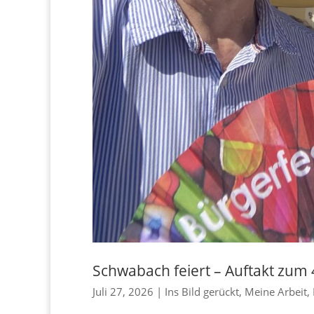
Schwabach feiert – Auftakt zum 
Juli 27, 2026
|
Ins Bild gerückt
,
Meine Arbeit
,