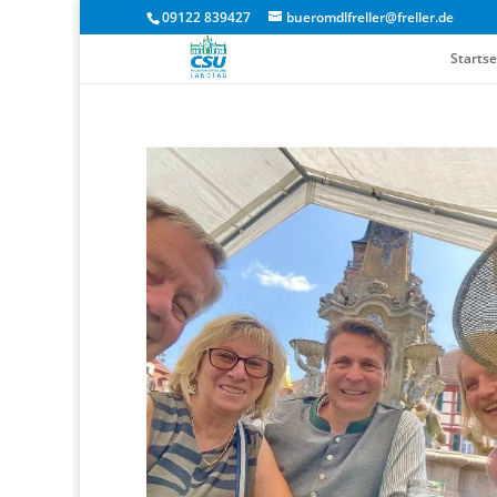
09122 839427
bueromdlfreller@freller.de
Startse