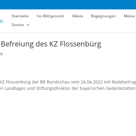
Startseite
Ins Bild gerückt
Videos
Begegnungen
Meine 
Service
 Befreiung des KZ Flossenbürg
re
s KZ Flossenbürg der BR Rundschau vom 24.04.2022 mit Redebeitra
chen Landtages und Stiftungsdirektor der bayerischen Gedenkstätten