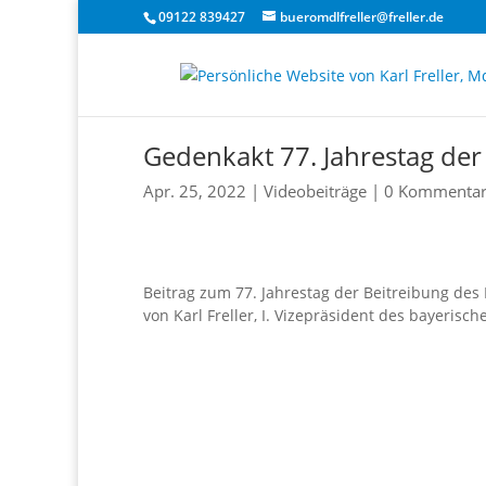
09122 839427
bueromdlfreller@freller.de
Gedenkakt 77. Jahrestag der
Apr. 25, 2022
|
Videobeiträge
|
0 Kommenta
Beitrag zum 77. Jahrestag der Beitreibung de
von Karl Freller, I. Vizepräsident des bayeris