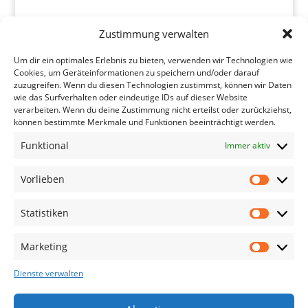
Zustimmung verwalten
Um dir ein optimales Erlebnis zu bieten, verwenden wir Technologien wie
Mehr Laden
Folgen
Cookies, um Geräteinformationen zu speichern und/oder darauf
zuzugreifen. Wenn du diesen Technologien zustimmst, können wir Daten
wie das Surfverhalten oder eindeutige IDs auf dieser Website
verarbeiten. Wenn du deine Zustimmung nicht erteilst oder zurückziehst,
können bestimmte Merkmale und Funktionen beeinträchtigt werden.
Funktional
Immer aktiv
Vorlieben
Vorliebe
Statistiken
Statistik
Marketing
Marketin
Dienste verwalten
Datenschutz und Cookies: Diese Website verwendet Cookies. Wenn du