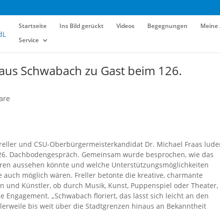
Startseite
Ins Bild gerückt
Videos
Begegnungen
Meine 
Service
 aus Schwabach zu Gast beim 126.
are
Freller und CSU-Oberbürgermeisterkandidat Dr. Michael Fraas lude
126. Dachbodengespräch. Gemeinsam wurde besprochen, wie das
hren aussehen könnte und welche Unterstützungsmöglichkeiten
auch möglich wären. Freller betonte die kreative, charmante
en und Künstler, ob durch Musik, Kunst, Puppenspiel oder Theater,
e Engagement. „Schwabach floriert, das lässt sich leicht an den
tlerweile bis weit über die Stadtgrenzen hinaus an Bekanntheit