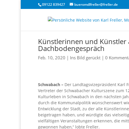
09122 839427
bueromdlfreller@freller.de
Künstlerinnen und Künstler
Dachbodengespräch
Feb. 10, 2020
|
Ins Bild gerückt
|
0 Komment
Schwabach –
Der Landtagsvizepräsident Karl 
Vertreter der Schwabacher Kulturszene zum 
Kulturleben in Schwabach in den nächsten Ja
durch die Kommunalpolitik wünschenswert wie 
Entwicklung der Stadt, zu der alle Künstlerinn
beigetragen haben, und würdigte das vielseitig
vielfältigen Veranstaltungen erkennen, die mit
gewonnen haben,“ lobte Freller.