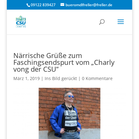
09122 839427
bueromdlfreller@freller.de
Närrische Grüße zum
Faschingsendspurt vom „Charly
vong der CSU“
März 1, 2019
|
Ins Bild gerückt
|
0 Kommentare