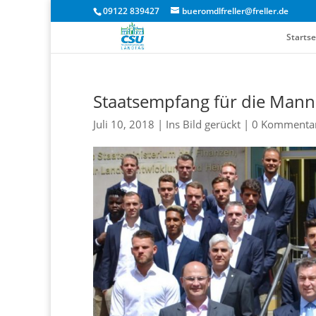
09122 839427
bueromdlfreller@freller.de
Startse
Staatsempfang für die Mann
Juli 10, 2018
|
Ins Bild gerückt
|
0 Kommenta