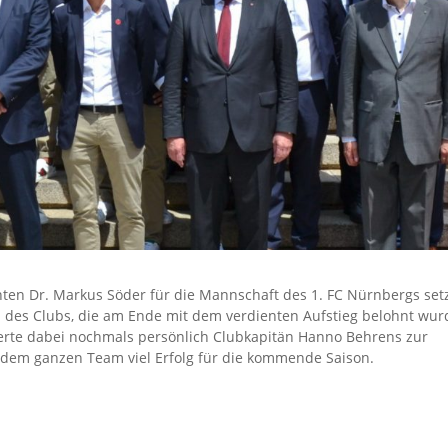
ten Dr. Markus Söder für die Mannschaft des 1. FC Nürnbergs set
n des Clubs, die am Ende mit dem verdienten Aufstieg belohnt wur
ierte dabei nochmals persönlich Clubkapitän Hanno Behrens zur
 dem ganzen Team viel Erfolg für die kommende Saison.