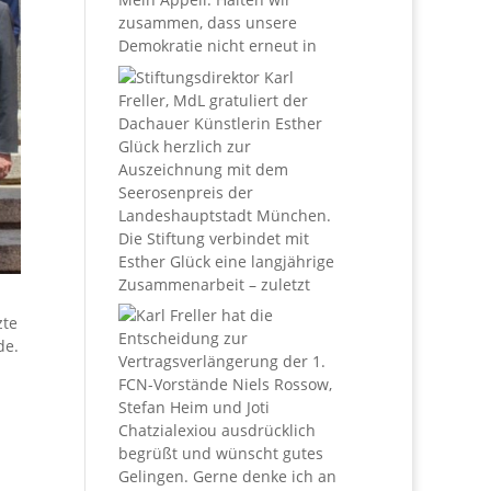
zte
de.