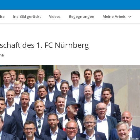
ite
Ins Bild gerückt
Videos
Begegnungen
Meine Arbeit
schaft des 1. FC Nürnberg
re