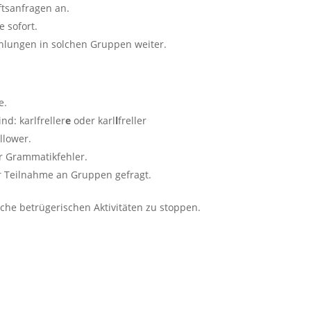
tsanfragen an.
e sofort.
hlungen in solchen Gruppen weiter.
e.
nd: karlfreller
e
oder karl
l
freller
llower.
r Grammatikfehler.
er Teilnahme an Gruppen gefragt.
lche betrügerischen Aktivitäten zu stoppen.