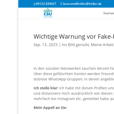
09122 839427
bueromdlfreller@freller.de
Startse
Wichtige Warnung vor Fake-
Sep. 13, 2025
|
Ins Bild gerückt
,
Meine Arbeit
In den sozialen Netzwerken tauchen derzeit F
Über diese gefälschten Konten werden Freunds
dubiose WhatsApp-Gruppen, in denen angebli
Ich stelle klar:
Ich habe mit diesen Profilen un
und distanziere mich ausdrücklich von diesen 
mehrfach bei Instagram etc. gemeldet habe, pa
Mein Appell an Sie: