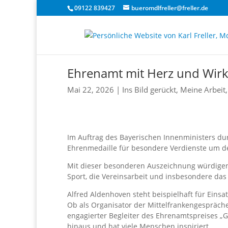
09122 839427
bueromdlfreller@freller.de
Ehrenamt mit Herz und Wir
Mai 22, 2026
|
Ins Bild gerückt
,
Meine Arbeit
Im Auftrag des Bayerischen Innenministers du
Ehrenmedaille für besondere Verdienste um de
Mit dieser besonderen Auszeichnung würdigen
Sport, die Vereinsarbeit und insbesondere das
Alfred Aldenhoven steht beispielhaft für Einsa
Ob als Organisator der Mittelfrankengespräche
engagierter Begleiter des Ehrenamtspreises „G
hinaus und hat viele Menschen inspiriert.