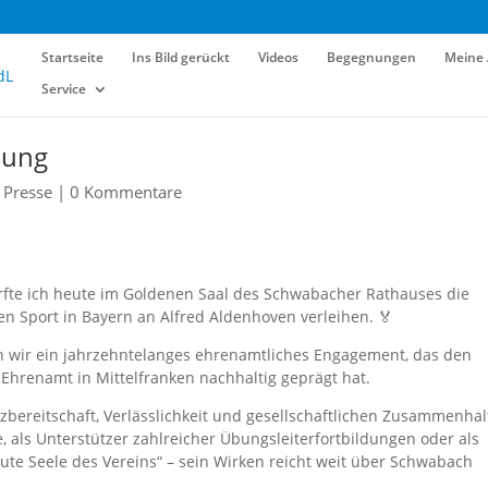
Startseite
Ins Bild gerückt
Videos
Begegnungen
Meine 
Service
kung
,
Presse
|
0 Kommentare
rfte ich heute im Goldenen Saal des Schwabacher Rathauses die
n Sport in Bayern an Alfred Aldenhoven verleihen. 🏅
 wir ein jahrzehntelanges ehrenamtliches Engagement, das den
 Ehrenamt in Mittelfranken nachhaltig geprägt hat.
tzbereitschaft, Verlässlichkeit und gesellschaftlichen Zusammenhal
, als Unterstützer zahlreicher Übungsleiterfortbildungen oder als
ute Seele des Vereins“ – sein Wirken reicht weit über Schwabach