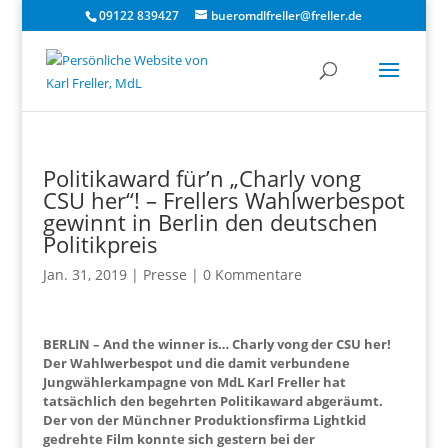
09122 839427
bueromdlfreller@freller.de
Politikaward für’n „Charly vong
CSU her“! – Frellers Wahlwerbespot
gewinnt in Berlin den deutschen
Politikpreis
Jan. 31, 2019
|
Presse
|
0 Kommentare
BERLIN – And the winner is… Charly vong der CSU her!
Der Wahlwerbespot und die damit verbundene
Jungwählerkampagne von MdL Karl Freller hat
tatsächlich den begehrten Politikaward abgeräumt.
Der von der Münchner Produktionsfirma Lightkid
gedrehte Film konnte sich gestern bei der