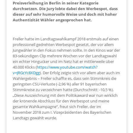
Preisverleihung in Berlin in seiner Kategorie
durchsetzen. Die Jury lobte dabei den Werbespot, dass
dieser auf sehr humorvolle Weise und doch mit hoher
Authentizität Wähler angesprochen hat.
Freller hatte im Landtagswahlkampf 2018 erstmals auf einen
professionell gedrehten Werbespot gesetzt, der vor allem
Jungwähler in den Fokus nehmen sollte. In den Kinos war der
83-sekündigen Clip mehrere Wochen vor der Landtagswahl
ein echter Hingucker und im Netz hat er mittlerweile über
40.000 Klicks (
https://www.youtube.com/watch?
v=JRGcYc8XDgg
). Der Erfolg zeigte sich vor allem aber auch im
Wahlergebnis – Freller schaffte es, dass sein Stimmkreis die
geringsten CSU-Verluste (-2,96 %) aller 91 bayerischen
Stimmkreise zu verzeichnen hatte (Durchschnitt: -10,5 %).
„Diese Auszeichnung mit dem Politikaward war nun wirklich
der krönende Abschluss für den Werbespot und meine
gesamte Wahlkampagne“, freut sich Freller, der im
November 2018 zum I. Vizepräsidenten des Bayerischen
Landtags gewählt wurde.