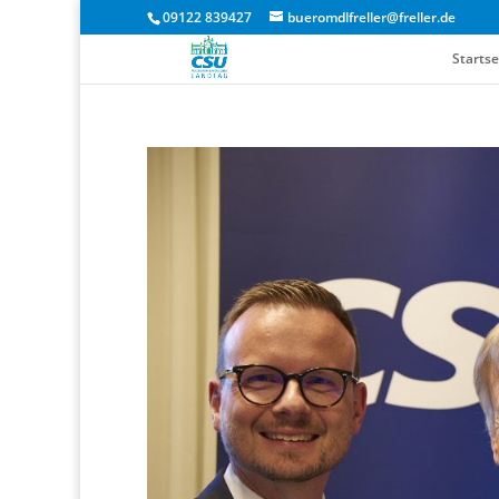
09122 839427
bueromdlfreller@freller.de
Startse