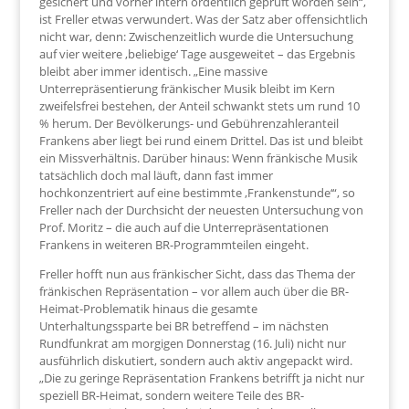
gesichert und vorher intern ordentlich geprüft worden sein“,
ist Freller etwas verwundert. Was der Satz aber offensichtlich
nicht war, denn: Zwischenzeitlich wurde die Untersuchung
auf vier weitere ‚beliebige‘ Tage ausgeweitet – das Ergebnis
bleibt aber immer identisch. „Eine massive
Unterrepräsentierung fränkischer Musik bleibt im Kern
zweifelsfrei bestehen, der Anteil schwankt stets um rund 10
% herum. Der Bevölkerungs- und Gebührenzahleranteil
Frankens aber liegt bei rund einem Drittel. Das ist und bleibt
ein Missverhältnis. Darüber hinaus: Wenn fränkische Musik
tatsächlich doch mal läuft, dann fast immer
hochkonzentriert auf eine bestimmte ‚Frankenstunde‘“, so
Freller nach der Durchsicht der neuesten Untersuchung von
Prof. Moritz – die auch auf die Unterrepräsentationen
Frankens in weiteren BR-Programmteilen eingeht.
Freller hofft nun aus fränkischer Sicht, dass das Thema der
fränkischen Repräsentation – vor allem auch über die BR-
Heimat-Problematik hinaus die gesamte
Unterhaltungssparte bei BR betreffend – im nächsten
Rundfunkrat am morgigen Donnerstag (16. Juli) nicht nur
ausführlich diskutiert, sondern auch aktiv angepackt wird.
„Die zu geringe Repräsentation Frankens betrifft ja nicht nur
speziell BR-Heimat, sondern weitere Teile des BR-