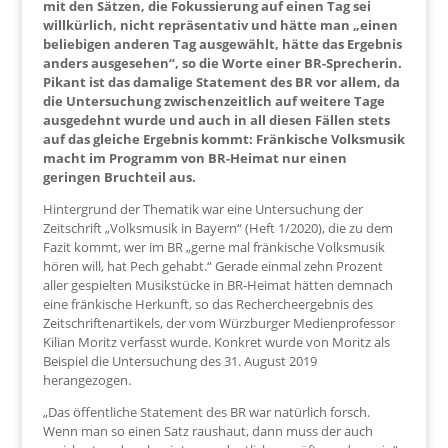
mit den Sätzen, die Fokussierung auf einen Tag sei
willkürlich, nicht repräsentativ und hätte man „einen
beliebigen anderen Tag ausgewählt, hätte das Ergebnis
anders ausgesehen“, so die Worte einer BR-Sprecherin.
Pikant ist das damalige Statement des BR vor allem, da
die Untersuchung zwischenzeitlich auf weitere Tage
ausgedehnt wurde und auch in all diesen Fällen stets
auf das gleiche Ergebnis kommt: Fränkische Volksmusik
macht im Programm von BR-Heimat nur einen
geringen Bruchteil aus.
Hintergrund der Thematik war eine Untersuchung der
Zeitschrift „Volksmusik in Bayern“ (Heft 1/2020), die zu dem
Fazit kommt, wer im BR „gerne mal fränkische Volksmusik
hören will, hat Pech gehabt.“ Gerade einmal zehn Prozent
aller gespielten Musikstücke in BR-Heimat hätten demnach
eine fränkische Herkunft, so das Rechercheergebnis des
Zeitschriftenartikels, der vom Würzburger Medienprofessor
Kilian Moritz verfasst wurde. Konkret wurde von Moritz als
Beispiel die Untersuchung des 31. August 2019
herangezogen.
„Das öffentliche Statement des BR war natürlich forsch.
Wenn man so einen Satz raushaut, dann muss der auch